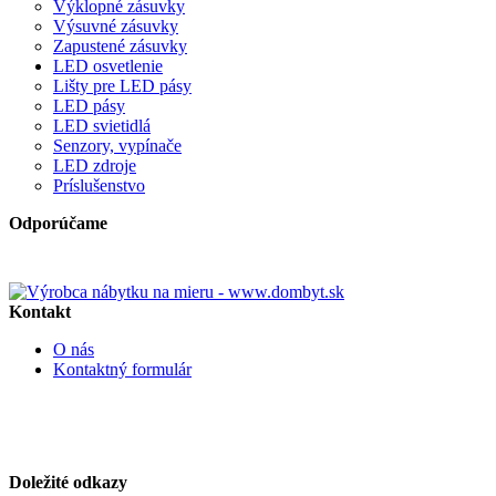
Výklopné zásuvky
Výsuvné zásuvky
Zapustené zásuvky
LED osvetlenie
Lišty pre LED pásy
LED pásy
LED svietidlá
Senzory, vypínače
LED zdroje
Príslušenstvo
Odporúčame
Špičkový výrobca nábytku na mieru
Kontakt
O nás
Kontaktný formulár
Email : stolarmat@stolarmat.sk
Tel : 0948 304 183
Doležité odkazy