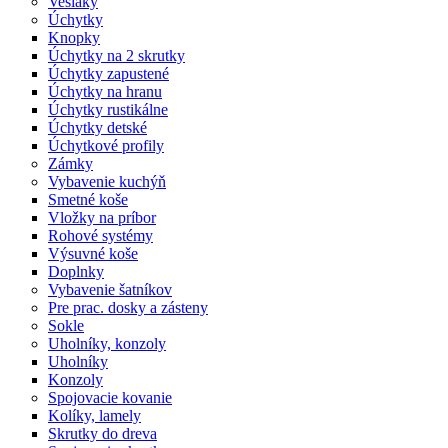
Vešiaky
Úchytky
Knopky
Úchytky na 2 skrutky
Úchytky zapustené
Úchytky na hranu
Úchytky rustikálne
Úchytky detské
Úchytkové profily
Zámky
Vybavenie kuchýň
Smetné koše
Vložky na príbor
Rohové systémy
Výsuvné koše
Doplnky
Vybavenie šatníkov
Pre prac. dosky a zásteny
Sokle
Uholníky, konzoly
Uholníky
Konzoly
Spojovacie kovanie
Kolíky, lamely
Skrutky do dreva