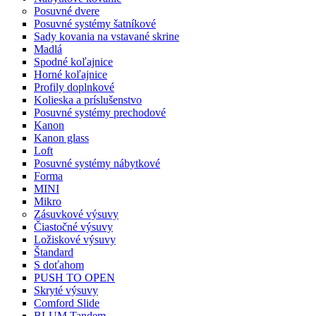
Posuvné dvere
Posuvné systémy šatníkové
Sady kovania na vstavané skrine
Madlá
Spodné koľajnice
Horné koľajnice
Profily doplnkové
Kolieska a príslušenstvo
Posuvné systémy prechodové
Kanon
Kanon glass
Loft
Posuvné systémy nábytkové
Forma
MINI
Mikro
Zásuvkové výsuvy
Čiastočné výsuvy
Ložiskové výsuvy
Štandard
S doťahom
PUSH TO OPEN
Skryté výsuvy
Comford Slide
BLUM Tandem