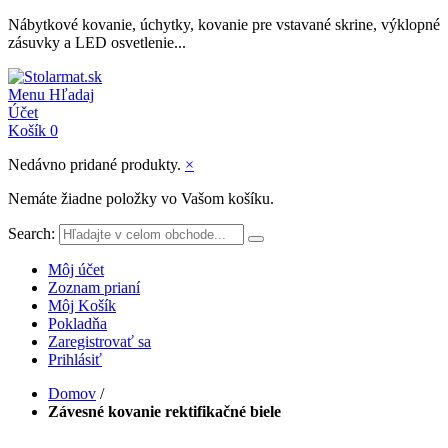
Nábytkové kovanie, úchytky, kovanie pre vstavané skrine, výklopné
zásuvky a LED osvetlenie...
Menu
Hľadaj
Účet
Košík
0
Nedávno pridané produkty.
×
Nemáte žiadne položky vo Vašom košíku.
Search:
Môj účet
Zoznam prianí
Môj Košík
Pokladňa
Zaregistrovať sa
Prihlásiť
Domov
/
Závesné kovanie rektifikačné biele