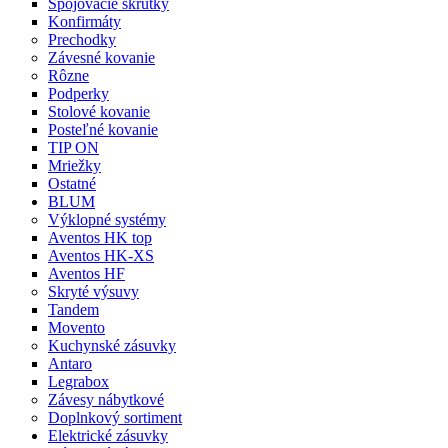
Spojovacie skrutky
Konfirmáty
Prechodky
Závesné kovanie
Rôzne
Podperky
Stolové kovanie
Posteľné kovanie
TIP ON
Mriežky
Ostatné
BLUM
Výklopné systémy
Aventos HK top
Aventos HK-XS
Aventos HF
Skryté výsuvy
Tandem
Movento
Kuchynské zásuvky
Antaro
Legrabox
Závesy nábytkové
Doplnkový sortiment
Elektrické zásuvky