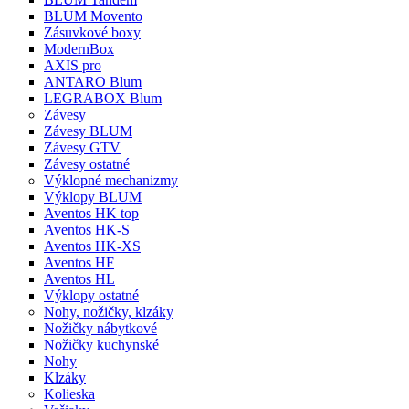
BLUM Movento
Zásuvkové boxy
ModernBox
AXIS pro
ANTARO Blum
LEGRABOX Blum
Závesy
Závesy BLUM
Závesy GTV
Závesy ostatné
Výklopné mechanizmy
Výklopy BLUM
Aventos HK top
Aventos HK-S
Aventos HK-XS
Aventos HF
Aventos HL
Výklopy ostatné
Nohy, nožičky, klzáky
Nožičky nábytkové
Nožičky kuchynské
Nohy
Klzáky
Kolieska