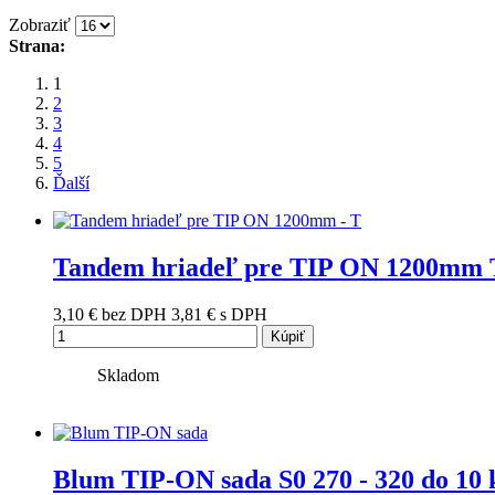
Zobraziť
Strana:
1
2
3
4
5
Ďalší
Tandem hriadeľ pre TIP ON 1200mm 
3,10 €
bez DPH
3,81 €
s DPH
Kúpiť
Skladom
Blum TIP-ON sada S0 270 - 320 do 10 