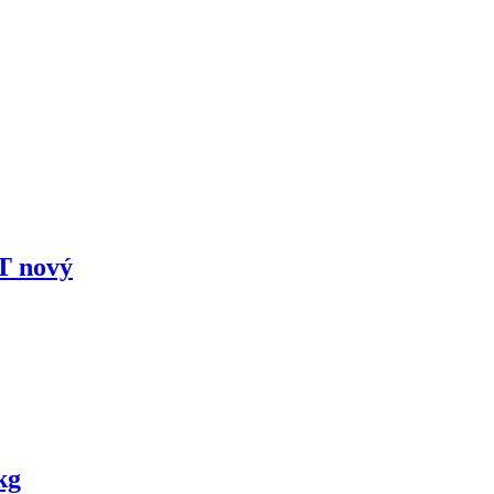
T nový
kg