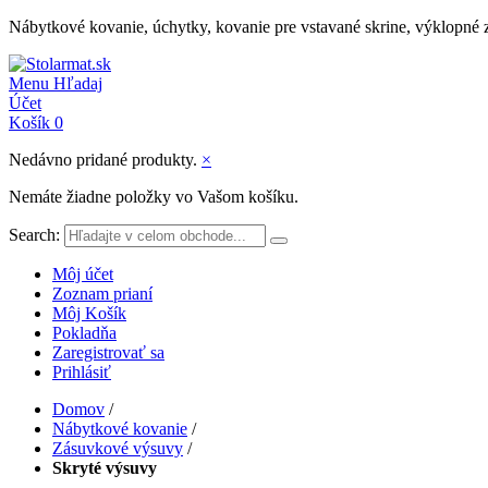
Nábytkové kovanie, úchytky, kovanie pre vstavané skrine, výklopné 
Menu
Hľadaj
Účet
Košík
0
Nedávno pridané produkty.
×
Nemáte žiadne položky vo Vašom košíku.
Search:
Môj účet
Zoznam prianí
Môj Košík
Pokladňa
Zaregistrovať sa
Prihlásiť
Domov
/
Nábytkové kovanie
/
Zásuvkové výsuvy
/
Skryté výsuvy