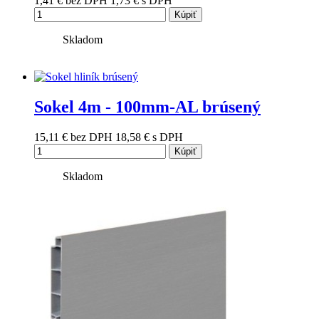
1,41 €
bez DPH
1,73 €
s DPH
Kúpiť
Skladom
Sokel 4m - 100mm-AL brúsený
15,11 €
bez DPH
18,58 €
s DPH
Kúpiť
Skladom