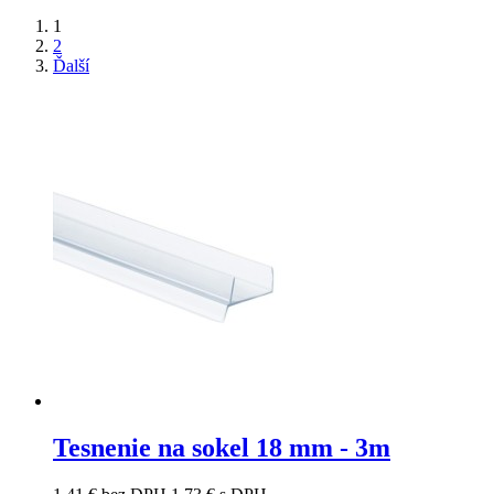
1
2
Ďalší
Tesnenie na sokel 18 mm - 3m