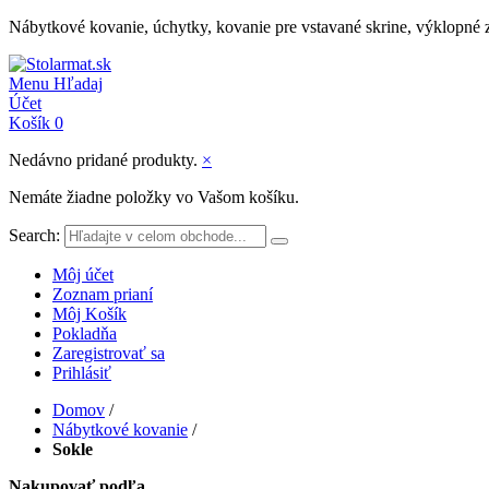
Nábytkové kovanie, úchytky, kovanie pre vstavané skrine, výklopné 
Menu
Hľadaj
Účet
Košík
0
Nedávno pridané produkty.
×
Nemáte žiadne položky vo Vašom košíku.
Search:
Môj účet
Zoznam prianí
Môj Košík
Pokladňa
Zaregistrovať sa
Prihlásiť
Domov
/
Nábytkové kovanie
/
Sokle
Nakupovať podľa