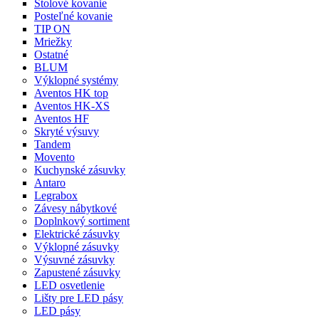
Stolové kovanie
Posteľné kovanie
TIP ON
Mriežky
Ostatné
BLUM
Výklopné systémy
Aventos HK top
Aventos HK-XS
Aventos HF
Skryté výsuvy
Tandem
Movento
Kuchynské zásuvky
Antaro
Legrabox
Závesy nábytkové
Doplnkový sortiment
Elektrické zásuvky
Výklopné zásuvky
Výsuvné zásuvky
Zapustené zásuvky
LED osvetlenie
Lišty pre LED pásy
LED pásy