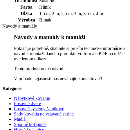
Dostupnosť
Skladom
Farba
Hliník
Dĺžka
1,5 m, 2 m, 2,5 m, 3 m, 3,5 m, 4 m
Výrobca
Bimak
Návody a manuály
Návody a manuály k montáži
Pokiaľ je potrebné, stiahnite si prosím technické informácie a
návod k montáži daného produktu vo formáte PDF na nižšie
uvedenom odkaze
Tento produkt nemá návod
V prípade nejasností nás neváhajte kontaktovať!
Kategórie
Nábytkové kovanie
Posuvné dvere
Posuvné systémy šatníkové
Sady kovania na vstavané skrine
Madlá
Spodné koľajnice
Horné koľajnice