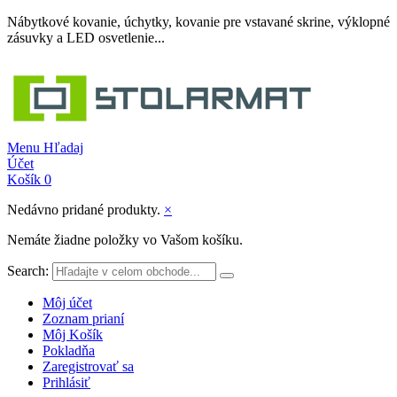
Nábytkové kovanie, úchytky, kovanie pre vstavané skrine, výklopné
zásuvky a LED osvetlenie...
Menu
Hľadaj
Účet
Košík
0
Nedávno pridané produkty.
×
Nemáte žiadne položky vo Vašom košíku.
Search:
Môj účet
Zoznam prianí
Môj Košík
Pokladňa
Zaregistrovať sa
Prihlásiť