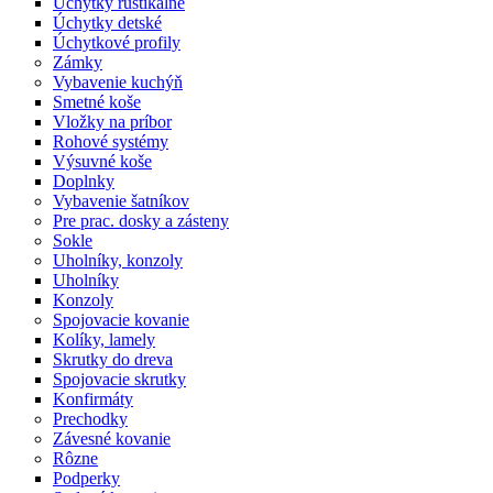
Úchytky rustikálne
Úchytky detské
Úchytkové profily
Zámky
Vybavenie kuchýň
Smetné koše
Vložky na príbor
Rohové systémy
Výsuvné koše
Doplnky
Vybavenie šatníkov
Pre prac. dosky a zásteny
Sokle
Uholníky, konzoly
Uholníky
Konzoly
Spojovacie kovanie
Kolíky, lamely
Skrutky do dreva
Spojovacie skrutky
Konfirmáty
Prechodky
Závesné kovanie
Rôzne
Podperky