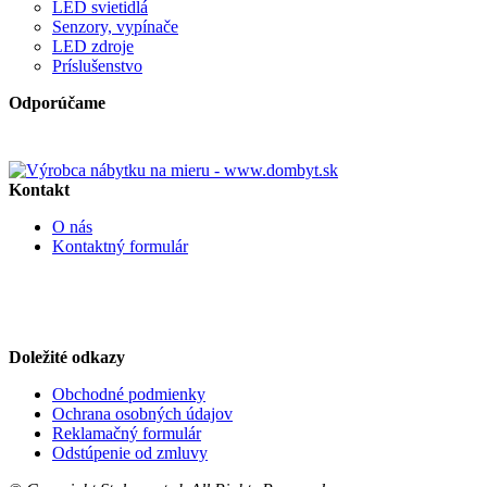
LED svietidlá
Senzory, vypínače
LED zdroje
Príslušenstvo
Odporúčame
Špičkový výrobca nábytku na mieru
Kontakt
O nás
Kontaktný formulár
Email : stolarmat@stolarmat.sk
Tel : 0948 304 183
Doležité odkazy
Obchodné podmienky
Ochrana osobných údajov
Reklamačný formulár
Odstúpenie od zmluvy