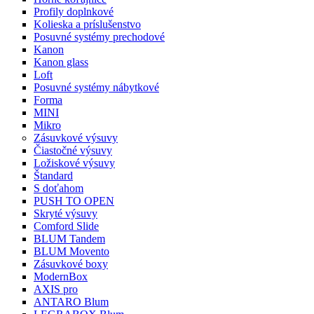
Profily doplnkové
Kolieska a príslušenstvo
Posuvné systémy prechodové
Kanon
Kanon glass
Loft
Posuvné systémy nábytkové
Forma
MINI
Mikro
Zásuvkové výsuvy
Čiastočné výsuvy
Ložiskové výsuvy
Štandard
S doťahom
PUSH TO OPEN
Skryté výsuvy
Comford Slide
BLUM Tandem
BLUM Movento
Zásuvkové boxy
ModernBox
AXIS pro
ANTARO Blum