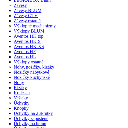
LEGRABOX Blum
Závesy
Závesy BLUM
Závesy GTV
Závesy ostatné
Výklopné mechanizmy
Výklopy BLUM
Aventos HK top
Aventos HK-S
Aventos HK-XS
Aventos HF
Aventos HL
Výklopy ostatné
Nohy, nožičky, klzáky
Nožičky nábytkové
Nožičky kuchynské
Nohy
Klzáky
Kolieska
Vešiaky
Úchytky
Knopky
Úchytky na 2 skrutky
Úchytky zapustené
Úchytky na hranu